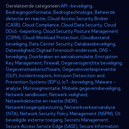
Gerelateerde categorieën:
API -beveiliging
,
Bedreigingsinformatie
,
Bedrogtechnologie
,
Beheerde
detectie en reactie
,
Cloud Access Security Broker
(CASB)
,
Cloud Compliance
,
Cloud Data Security
,
Cloud
DDoS -beperking
,
Cloud Security Posture Management
(CSPM)
,
Cloud Workload Protection
,
Cloudbestand
beveiliging
,
Data Center Security
,
Databasebeveiliging
,
Dataveiligheid
,
Digitaal forensisch onderzoek
,
DNS -
beveiliging
,
Doorbraken en aanvalssimulatie
,
Encryption
Key Management
,
Firewall
,
Gegevensgerichte beveiliging
,
Gegevensmaskersoftware
,
Gegevensverliespreventie
(DLP)
,
Incidentrespons
,
Intrusion Detesction and
Prevention Systems (IDP's)
,
IoT -beveiliging
,
Malware -
analyse
,
Microsegmentatie
,
Mobiele gegevensbeveiliging
,
Netwerk sandboxen
,
Netwerk veiligheid
,
Netwerkdetectie en reactie (NDR)
,
Netwerktoegangsbesturing
,
Netwerkverkeersanalyse
(NTA)
,
Network Security Policy Management (NSPM)
,
Ot
beveiligde externe toegang
,
Secrets Management
,
Secure Access Service Edge (SASE)
,
Secure Information