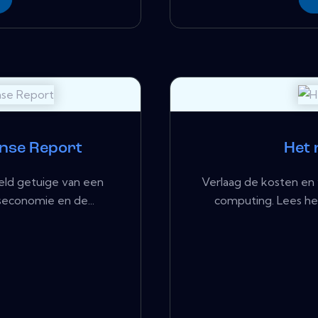
ense Report
Het 
reld getuige van een
Verlaag de kosten en
seconomie en de...
computing. Lees het