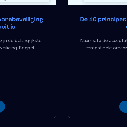
arebeveiliging
De 10 principes 
oit is
ijn de belangrijkste
Naarmate de acceptati
iliging. Koppel...
compatibele organis