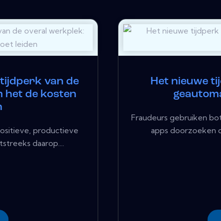
 tijdperk van de
Het nieuwe ti
 het de kosten
geautoma
n
Fraudeurs gebruiken bot
ositieve, productieve
apps doorzoeken op
treeks daarop....