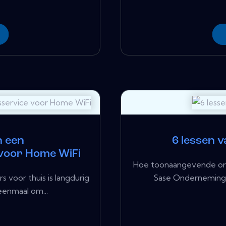
n een
6 lessen 
 voor Home WiFi
Hoe toonaangevende org
s voor thuis is langdurig
Sase Ondernemingen
eenmaal om...