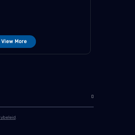
View More
Abonneren
cybeleid
.