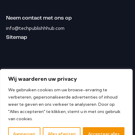
Neem contact met ons op
info@techpublishhhub.com
Sitemap
Wij waarderen uw privacy
We gebruiken cookies om uw browse-ervaring te
verbeteren, gepersonaliseerde advertenties of inhoud
weer te geven en ons verkeer te analyseren. Door op
"Alles accepteren" te klikken, stemt u in met ons gebruik
van cookies.
Cyber ​​Security Tech Publish Hub © Alle rechten
Aanpassen
Alles afwijzen
Accepteer alles