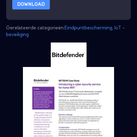
DOWNLOAD
Gerelateerde categorieën:
Eindpuntbescherming
,
IoT -
beveiliging