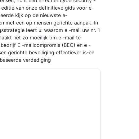
nsen, richt een effectief cybersecurity -
itie van onze definitieve gids voor e-
leerde kijk op de nieuwste e-
en met een op mensen gerichte aanpak. In
gsstrategie leert u: waarom e -mail uw nr. 1
maakt het zo moeilijk om e -mail te
bedrijf E -mailcompromis (BEC) en e -
 gerichte beveiliging effectiever is-en
ebaseerde verdediging
kkoord
Proofpoint
contact met u opnemen
U kunt zich op elk moment afmelden.
rpen aan hun privacyverklaring.
et onze gebruiksvoorwaarden. Alle gegevens
 u nog vragen heeft, kunt u mailen