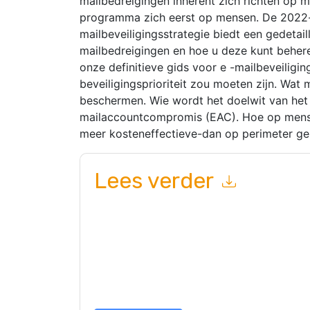
mailbedreigingen inherent zich richten op me
programma zich eerst op mensen. De 2022-ed
mailbeveiligingsstrategie biedt een gedetail
mailbedreigingen en hoe u deze kunt beher
onze definitieve gids voor e -mailbeveiligin
beveiligingsprioriteit zou moeten zijn. Wat 
beschermen. Wie wordt het doelwit van het 
mailaccountcompromis (EAC). Hoe op mensen
meer kosteneffectieve-dan op perimeter g
Lees verder
Door dit formulier in te dienen gaat u hiermee a
marketinggerelateerde e-mails of telefonisch. 
Proofpoint
websites en communicatie is onderwo
Door deze bron aan te vragen gaat u akkoord m
zijn beschermd door onze
Privacyverklaring
. Als
dataprotection@techpublishhub.com