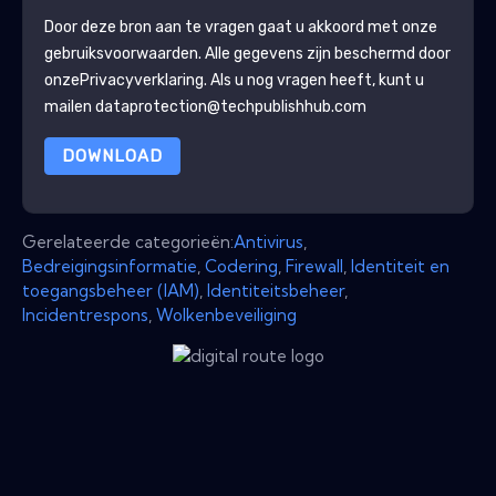
Door deze bron aan te vragen gaat u akkoord met onze
gebruiksvoorwaarden. Alle gegevens zijn beschermd door
onze
Privacyverklaring
. Als u nog vragen heeft, kunt u
mailen dataprotection@techpublishhub.com
DOWNLOAD
Gerelateerde categorieën:
Antivirus
,
Bedreigingsinformatie
,
Codering
,
Firewall
,
Identiteit en
toegangsbeheer (IAM)
,
Identiteitsbeheer
,
Incidentrespons
,
Wolkenbeveiliging