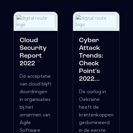
Cloud
Cyber ​​
Security
Attack
Report
Trends:
2022
Check
Point's
De acceptatie
2022...
van cloud blijft
doordringen
De oorlog in
in organisaties
Oekraïne
bij het
heeft de
omarmen van
krantenkoppen
Agile
gedomineerd
Software
in de eerste