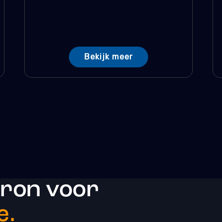
Bekijk meer
bron voor
e.