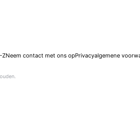
A-Z
Neem contact met ons op
Privacy
algemene voorw
houden.