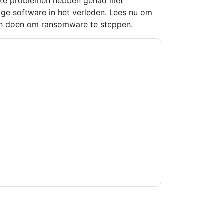
f ze problemen hebben gehad met
ge software in het verleden. Lees nu om
en doen om ransomware te stoppen.
kkoord
Threatlocker
contact met u opnemen
U kunt zich op elk moment afmelden.
worpen aan hun privacyverklaring.
et onze gebruiksvoorwaarden. Alle gegevens
 u nog vragen heeft, kunt u mailen