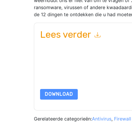
weerhoudt ons er niet van om te vragen o
ransomware, virussen of andere kwaadaardi
de 12 dingen te ontdekken die u had moet
Lees verder
Door dit formulier in te dienen gaat u hiermee a
marketinggerelateerde e-mails of telefonisch. 
Threatlocker
websites en communicatie is onder
Door deze bron aan te vragen gaat u akkoord m
zijn beschermd door onze
Privacyverklaring
. Als
dataprotection@techpublishhub.com
DOWNLOAD
Gerelateerde categorieën:
Antivirus
,
Firewall